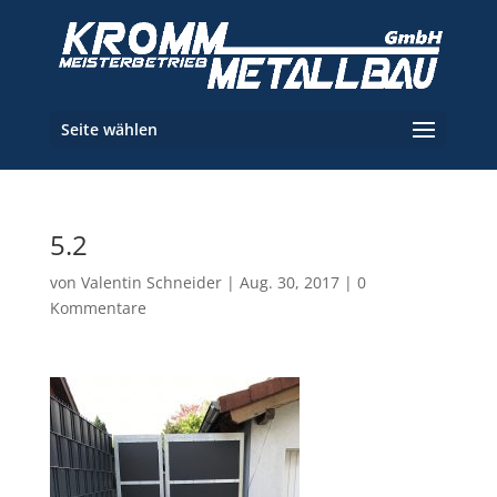
Seite wählen
5.2
von
Valentin Schneider
|
Aug. 30, 2017
|
0
Kommentare