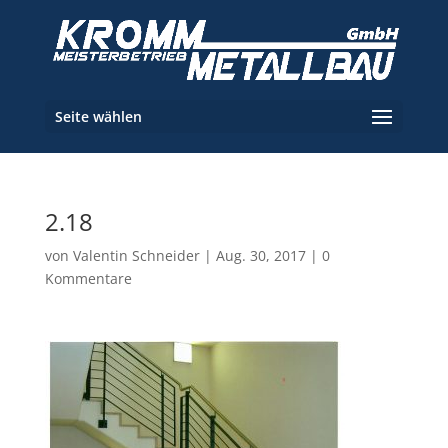
Seite wählen
2.18
von
Valentin Schneider
|
Aug. 30, 2017
|
0
Kommentare